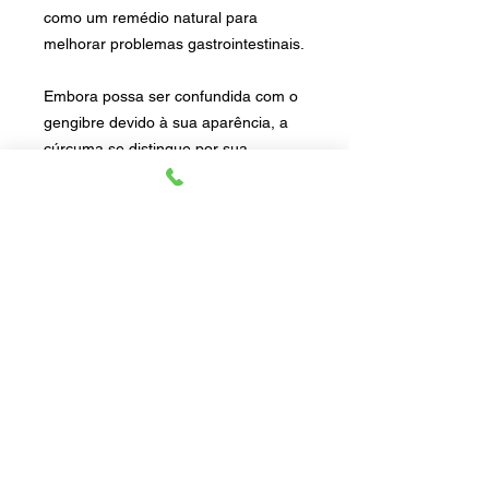
como um remédio natural para
melhorar problemas gastrointestinais.
Embora possa ser confundida com o
gengibre devido à sua aparência, a
cúrcuma se distingue por sua
coloração mais alaranjada, mantendo
o sabor apimentado semelhante ao
do gengibre.
Dicas de uso: É uma excelente opção
para dar cor a pratos como arroz,
sopas e massas, além de intensificar
o sabor de molhos, frango, legumes e
verduras cozidas.
60 gr
Vegano
Sem Glúten