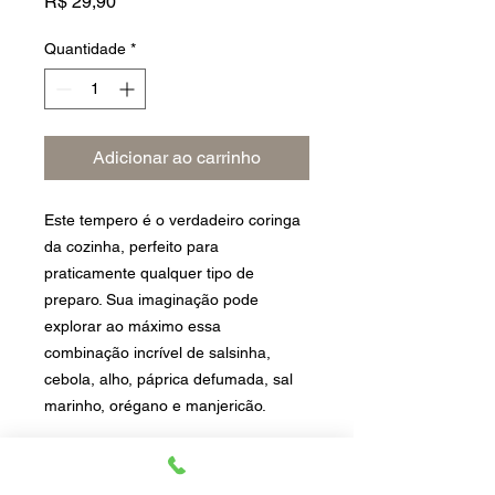
Preço
R$ 29,90
Quantidade
*
Adicionar ao carrinho
Este tempero é o verdadeiro coringa
da cozinha, perfeito para
praticamente qualquer tipo de
preparo. Sua imaginação pode
explorar ao máximo essa
combinação incrível de salsinha,
cebola, alho, páprica defumada, sal
marinho, orégano e manjericão.
Dicas de uso: Extremamente versátil,
pode ser usado para temperar