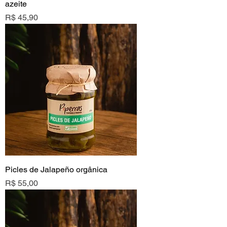
azeite
Preço
R$ 45,90
Picles de Jalapeño orgânica
Preço
R$ 55,00