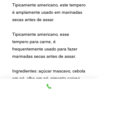
Tipicamente americano, este tempero
é amplamente usado em marinadas
secas antes de assar.
Tipicamente americano, esse
tempero para carne, é
frequentemente usado para fazer
marinadas secas antes de assar.
Ingredientes: açúcar mascavo, cebola
em pó, alho em pó, pimenta caiena,
páprica doce, páprica picante e
fumaça líquida.
Mas os veganos também podem
aproveitar! Experimente usar o Dry
Rub em batatas e legumes
grelhados. O sabor será incrível e,
com o mix, você nem precisará