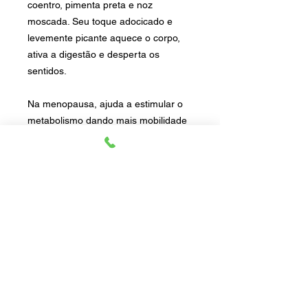
coentro, pimenta preta e noz
moscada. Seu toque adocicado e
levemente picante aquece o corpo,
ativa a digestão e desperta os
sentidos.
Na menopausa, ajuda a estimular o
metabolismo dando mais mobilidade
para os alimentos, sendo forte aliado
no processo de perda de peso,
inchaço e indigestão. Ideal para
sopas, ensopados, caldos, legumes
assados, arroz, carnes de panela,
molhos e receitas que pedem um
sabor marcante com toque acolhedor.
Para não perder o encanto a
sugestão é usar na comida já pronta
ou em um leve refogado.