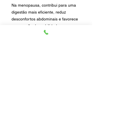
Na menopausa, contribui para uma
digestão mais eficiente, reduz
desconfortos abdominais e favorece
a sensação de mobilidade e
disposição. É perfeita para grãos e
leguminosas como feijão, lentilhas,
grão-de-bico, purês, sopas,
cogumelos e pratos salgados que
pedem sabor e vitalidade. Modo de
usar: De preferência no prato com o
alimento já pronto ou em uma leve
refogada.
24gr
Produto feito de forma artesanal
Sem conservantes
Vegano
Sem glúten