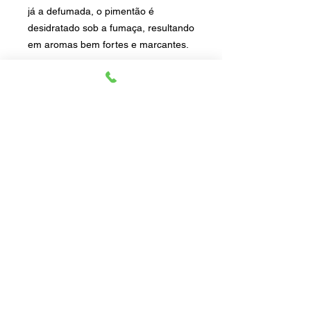
já a defumada, o pimentão é
desidratado sob a fumaça, resultando
em aromas bem fortes e marcantes.
Dicas de uso: Pode ser utilizada em
frutos do mar, no preparo de ovos,
refogados com legumes, sopas,
vegetais, tortas salgadas e molhos,
ou simplesmente salpicada sobre a
batata frita.
67 gr
Produto Vegano
Produto Natural
Produto Artesanal
Sem Glúten
Sem Conservantes
Sem aromatizante artificial