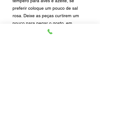
tempero para aves e azeite, se
preferir coloque um pouco de sal
rosa. Deixe as peças curtirem um
pouco para pegar o gosto, em
seguida pode levar para a grelha e
se quiser finalizar com um toque de
dry rub chicken polvilhando no final
do preparo vai ficar incrível!
Experimente e me conte depois!
70 gr
Produto Natural
Sem Conservantes e sem corantes
Produto sem glúten
Produto Artesanal
Manter em local seco, fresco e bem
armazenado.