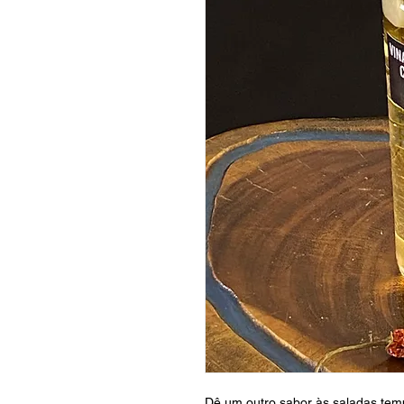
Dê um outro sabor às saladas te